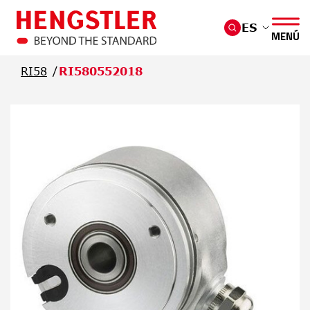
Saltar al contenido principal
ES
MENÚ
RI58
RI580552018