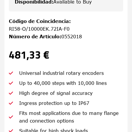
Disponibilidad
:
Available to Buy
Código de Coincidencia
:
RI58-O/10000EK.72IA-F0
Número de Artículo
:
0552018
481,33 €
Universal industrial rotary encoders
Up to 40,000 steps with 10,000 lines
High degree of signal accuracy
Ingress protection up to IP67
Fits most applications due to many flange
and connection options
Suitable for high shock loads