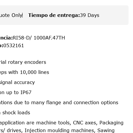
uote Only
Tiempo de entrega
:
39 Days
ncia
:
RI58-D/ 1000AF.47TH
o
:
0532161
rial rotary encoders
ps with 10,000 lines
signal accuracy
on up to IP67
cations due to many flange and connection options
h shock loads
f application are machine tools, CNC axes, Packaging
s/ drives, Injection moulding machines, Sawing