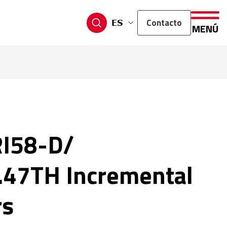
Contacto
ES
MENÚ
RI58-D/
47TH Incremental
rs