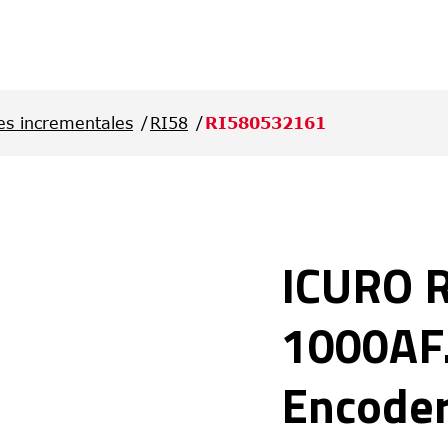
es incrementales
RI58
RI580532161
ICURO 
1000AF.
Encode