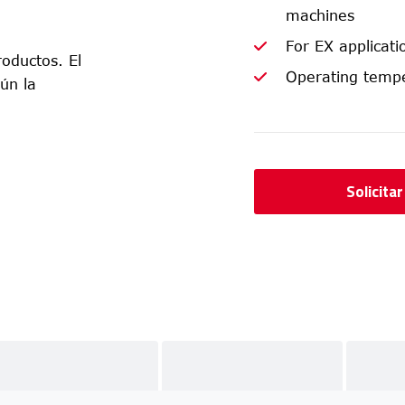
machines
For EX applicat
oductos. El
Operating tempe
ún la
Solicita