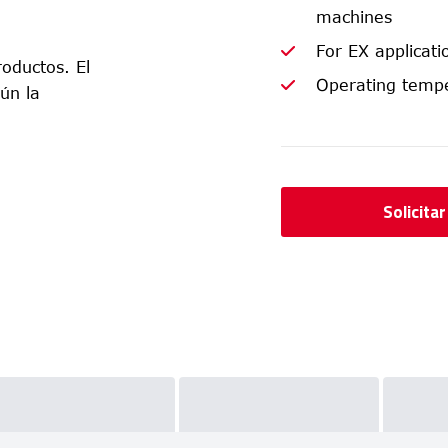
machines
For EX applicat
oductos. El
Operating tempe
ún la
Solicita