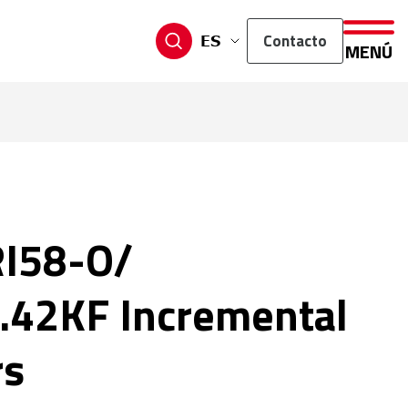
Contacto
ES
MENÚ
RI58-O/
.42KF Incremental
rs