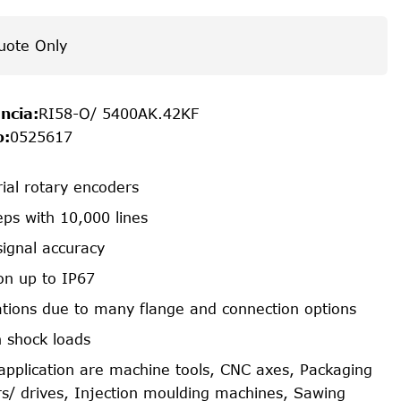
uote Only
ncia
:
RI58-O/ 5400AK.42KF
o
:
0525617
rial rotary encoders
ps with 10,000 lines
signal accuracy
on up to IP67
cations due to many flange and connection options
h shock loads
f application are machine tools, CNC axes, Packaging
s/ drives, Injection moulding machines, Sawing