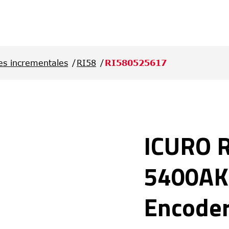
es incrementales
RI58
RI580525617
ICURO 
5400AK
Encode