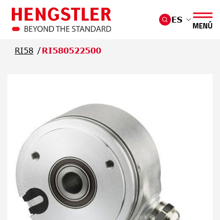
Saltar al contenido principal
ES
MENÚ
RI58
RI580522500