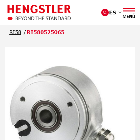
Saltar al contenido principal
ES
MENÚ
RI58
RI580525065