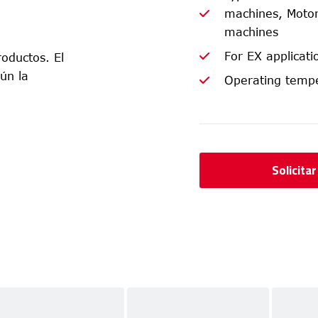
machines, Motor
machines
For EX applicat
oductos. El
ún la
Operating tempe
Solicita