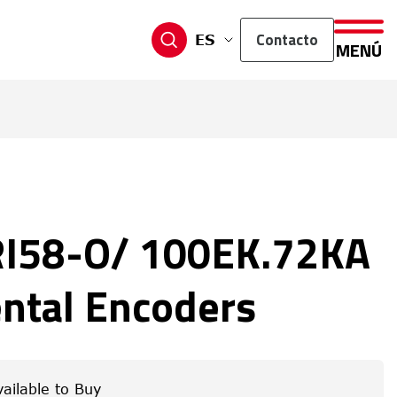
Contacto
ES
MENÚ
RI58-O/ 100EK.72KA
ntal Encoders
vailable to Buy