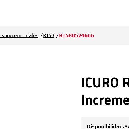
es incrementales
RI58
RI580524666
ICURO 
Increme
Disponibilidad
:
A