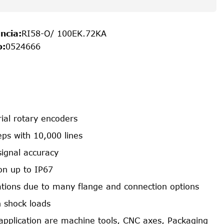
ncia
:
RI58-O/ 100EK.72KA
o
:
0524666
rial rotary encoders
ps with 10,000 lines
signal accuracy
on up to IP67
cations due to many flange and connection options
h shock loads
f application are machine tools, CNC axes, Packaging