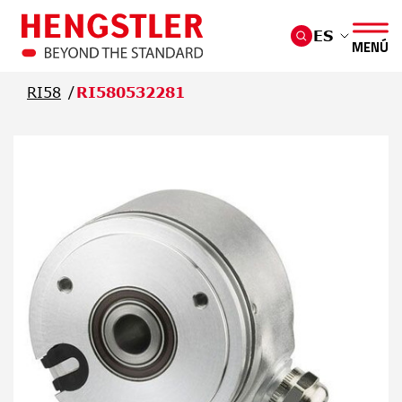
Saltar al contenido principal
ES
MENÚ
RI58
RI580532281