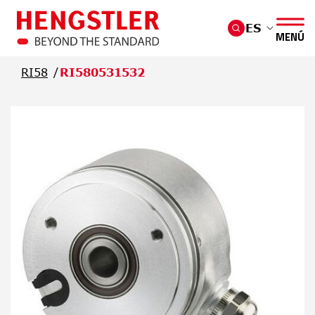
Saltar al contenido principal
ES
MENÚ
RI58
RI580531532