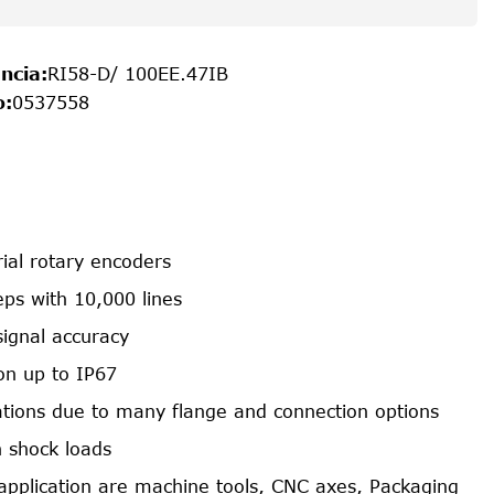
ncia
:
RI58-D/ 100EE.47IB
o
:
0537558
rial rotary encoders
ps with 10,000 lines
signal accuracy
on up to IP67
cations due to many flange and connection options
h shock loads
f application are machine tools, CNC axes, Packaging