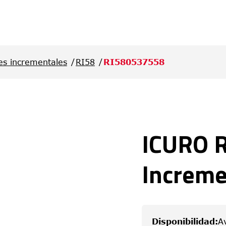
es incrementales
RI58
RI580537558
ICURO R
Increme
Disponibilidad
:
A