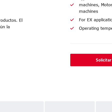
machines, Motor
machines
For EX applicat
oductos. El
ún la
Operating tempe
Solicita