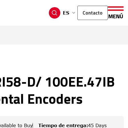
Contacto
ES
MENÚ
I58-D/ 100EE.47IB
ntal Encoders
vailable to Buy
Tiempo de entrega
:
45 Days