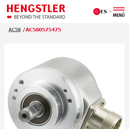
Saltar al contenido principal
ES
MENÚ
AC58
AC580575475