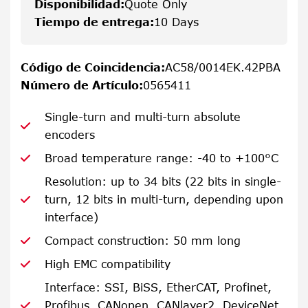
Disponibilidad
:
Quote Only
Tiempo de entrega
:
10 Days
Código de Coincidencia
:
AC58/0014EK.42PBA
Número de Artículo
:
0565411
Single-turn and multi-turn absolute
encoders
Broad temperature range: -40 to +100°C
Resolution: up to 34 bits (22 bits in single-
turn, 12 bits in multi-turn, depending upon
interface)
Compact construction: 50 mm long
High EMC compatibility
Interface: SSI, BiSS, EtherCAT, Profinet,
Profibus, CANopen, CANlayer2, DeviceNet,