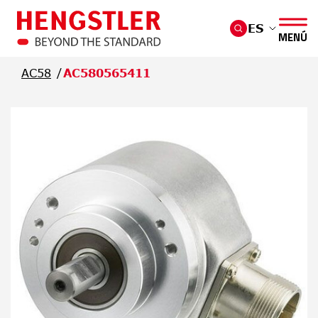
Saltar al contenido principal
ES
MENÚ
AC58
AC580565411