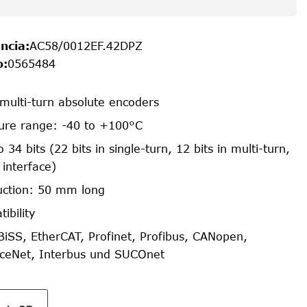
ncia
:
AC58/0012EF.42DPZ
o
:
0565484
 multi-turn absolute encoders
ure range: -40 to +100°C
 34 bits (22 bits in single-turn, 12 bits in multi-turn,
interface)
uction: 50 mm long
ibility
BiSS, EtherCAT, Profinet, Profibus, CANopen,
iceNet, Interbus und SUCOnet