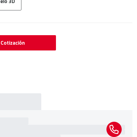
elo 3D
r Cotización