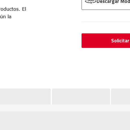
Descargar Mod
oductos. El
ún la
Solicita