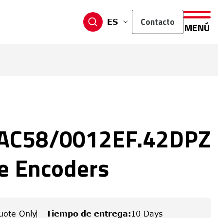
Contacto
ES
MENÚ
AC58/0012EF.42DPZ
e Encoders
uote Only
Tiempo de entrega
:
10 Days