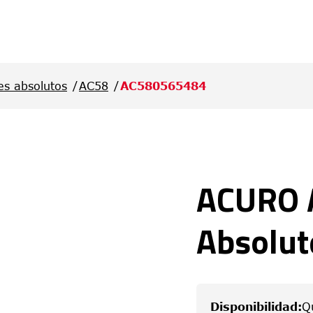
es absolutos
AC58
AC580565484
ACURO 
Absolut
Disponibilidad
:
Q