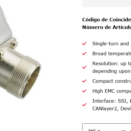
Código de Coincide
Número de Artícul
Single-turn and
Broad temperat
Resolution: up to
depending upon 
Compact constr
High EMC compat
Interface: SSI, 
CANlayer2, Dev